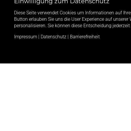
Einwilligung zum Datenschutz
Autos erhöhen.
Diese Seite verwendet Cookies um Informationen auf Ihre
Button erlauben Sie uns die User Experience auf unserer 
Entscheiden Sie sich für unsere Leistungen und
personalisieren. Sie können diese Entscheidung jederzeit
selbst von unserem hohen Qualitätsstandard.
Impressum
|
Datenschutz
|
Barrierefreiheit
Jetzt mehr erfahren
WIE ARBEITEN WIR BEI