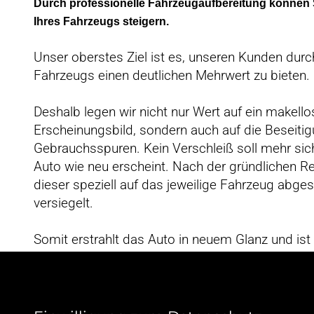
Durch professionelle Fahrzeugaufbereitung können 
Ihres Fahrzeugs steigern.
Unser oberstes Ziel ist es, unseren Kunden durc
Fahrzeugs einen deutlichen Mehrwert zu bieten.
Deshalb legen wir nicht nur Wert auf ein makell
Erscheinungsbild, sondern auch auf die Beseiti
Gebrauchsspuren. Kein Verschleiß soll mehr sic
Auto wie neu erscheint. Nach der gründlichen R
dieser speziell auf das jeweilige Fahrzeug abge
versiegelt.
Somit erstrahlt das Auto in neuem Glanz und ist
Einflüssen geschützt.
Mit unserer professionellen Fahrzeugaufbereitu
Kunden ein positives Fahrerlebnis bieten und gle