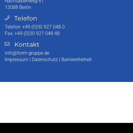
Nachtalbenweg 61
13088
Berlin
Telefon
Telefon:
+49 (0)30 927 048 0
Fax:
+49 (0)30 927 048 48
Kontakt
info@form-gruppe.de
Impressum
|
Datenschutz
|
Barrierefreiheit