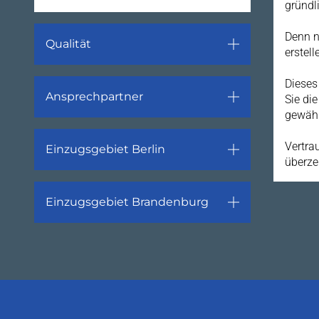
gründl
Denn n
Qualität
erstel
Dieses
Ansprechpartner
Sie di
gewähr
Vertra
Einzugsgebiet Berlin
überze
Einzugsgebiet Brandenburg